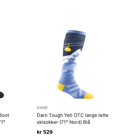
DAME
Boot
Darn Tough Yeti OTC lange lette
71°
skisokker (71° Nord) Blå
kr
529