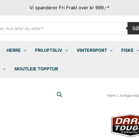
Vi spanderer Fri Frakt over kr 999,-*
ducts
SØ
rch
HERRE
FRILUFTSLIV
VINTERSPORT
FISKE
SKIUTLEIE TOPPTUR
Hjem
/
Julegaveti