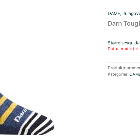
DAME
,
Julegav
Darn Toug
Størrelsesguide
Dette produktet e
Produktnumme
Kategorier:
DAM