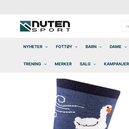
Hopp
rett
til
innholdet
Pro
sea
NYHETER
FOTTØY
BARN
DAME
TRENING
MERKER
SALG
KAMPANJER