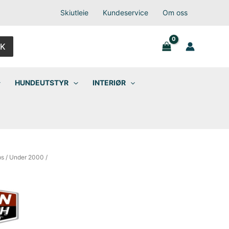
Skiutleie
Kundeservice
Om oss
K
HUNDEUTSTYR
INTERIØR
ps
/
Under 2000
/