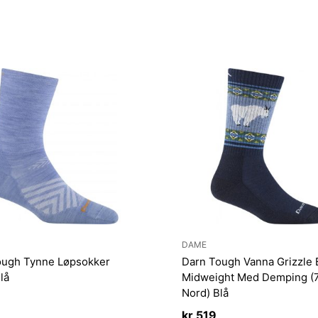
DAME
ough Tynne Løpsokker
Darn Tough Vanna Grizzle 
lå
Midweight Med Demping (
Nord) Blå
kr
519