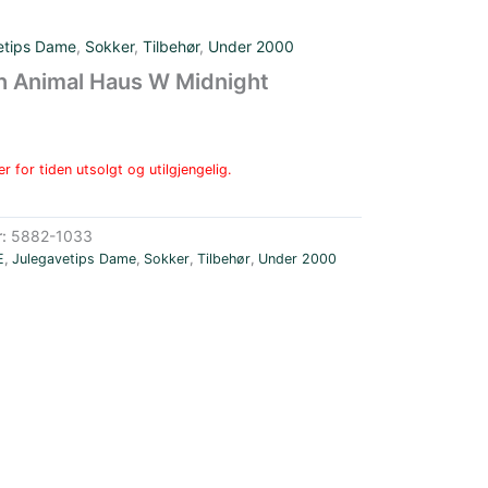
etips Dame
,
Sokker
,
Tilbehør
,
Under 2000
h Animal Haus W Midnight
r for tiden utsolgt og utilgjengelig.
r:
5882-1033
E
,
Julegavetips Dame
,
Sokker
,
Tilbehør
,
Under 2000