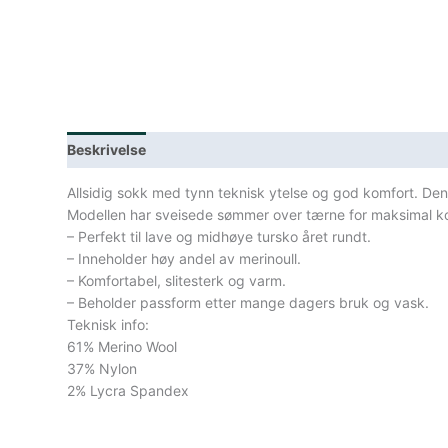
Beskrivelse
Lagerstatus
Spesifikasjoner
Allsidig sokk med tynn teknisk ytelse og god komfort. Den
Modellen har sveisede sømmer over tærne for maksimal k
– Perfekt til lave og midhøye tursko året rundt.
– Inneholder høy andel av merinoull.
– Komfortabel, slitesterk og varm.
– Beholder passform etter mange dagers bruk og vask.
Teknisk info:
61% Merino Wool
37% Nylon
2% Lycra Spandex