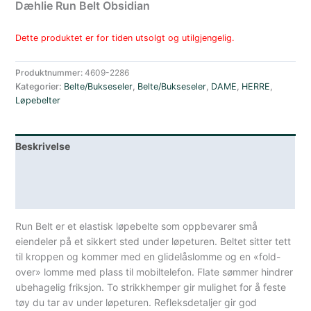
Dæhlie Run Belt Obsidian
Dette produktet er for tiden utsolgt og utilgjengelig.
Produktnummer:
4609-2286
Kategorier:
Belte/Bukseseler
,
Belte/Bukseseler
,
DAME
,
HERRE
,
Løpebelter
Beskrivelse
Lagerstatus
Spesifikasjoner
Run Belt er et elastisk løpebelte som oppbevarer små
eiendeler på et sikkert sted under løpeturen. Beltet sitter tett
til kroppen og kommer med en glidelåslomme og en «fold-
over» lomme med plass til mobiltelefon. Flate sømmer hindrer
ubehagelig friksjon. To strikkhemper gir mulighet for å feste
tøy du tar av under løpeturen. Refleksdetaljer gir god