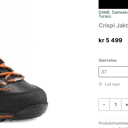
DAME
,
Damesk
Tursko
Crispi Jak
kr
5 499
Størrelse
2 på lager
Crispi
-
Jaktstøvel
Titan
NW
Produktnumme
Sort/Oransje