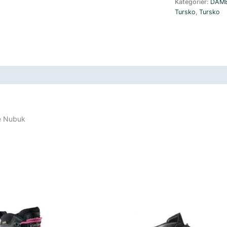
Kategorier:
DAM
antall
Tursko
,
Tursko
e Nubuk