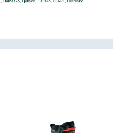
E
,
Damesko
,
Fjellsko
,
Fjellsko
,
HERRE
,
Herresko
,