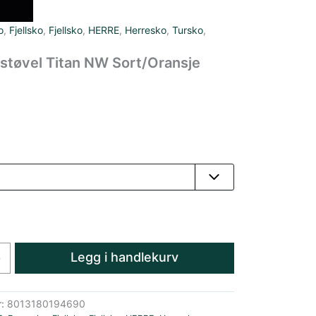
o
,
Fjellsko
,
Fjellsko
,
HERRE
,
Herresko
,
Tursko
,
tstøvel Titan NW Sort/Oransje
Legg i handlekurv
+
r:
8013180194690