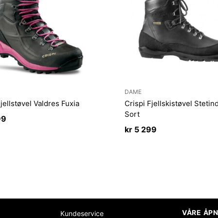
DAME
Fjellstøvel Valdres Fuxia
Crispi Fjellskistøvel Stetin
Sort
99
kr
5 299
VÅRE ÅPN
Kundeservice