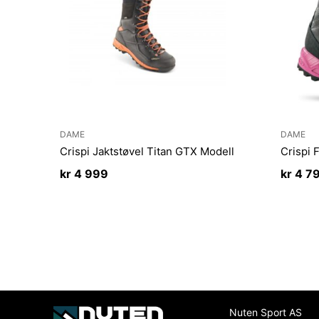
DAME
DAME
Crispi Jaktstøvel Titan GTX Modell
Crispi 
kr
4 999
kr
4 7
Nuten Sport AS