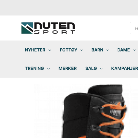
Hopp
rett
til
innholdet
Pro
sea
NYHETER
FOTTØY
BARN
DAME
TRENING
MERKER
SALG
KAMPANJER