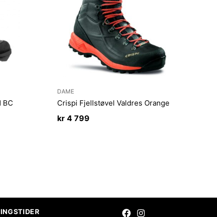
DAME
d BC
Crispi Fjellstøvel Valdres Orange
kr
4 799
INGSTIDER