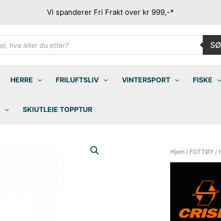
Vi spanderer Fri Frakt over kr 999,-*
ducts
SØ
rch
HERRE
FRILUFTSLIV
VINTERSPORT
FISKE
SKIUTLEIE TOPPTUR
Hjem
/
FOTTØY
/