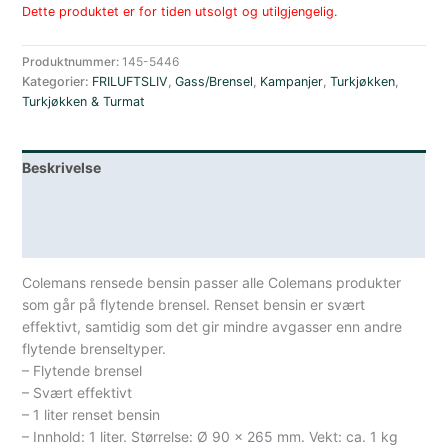
Dette produktet er for tiden utsolgt og utilgjengelig.
Produktnummer:
145-5446
Kategorier:
FRILUFTSLIV
,
Gass/Brensel
,
Kampanjer
,
Turkjøkken
,
Turkjøkken & Turmat
Beskrivelse
Lagerstatus
Spesifikasjoner
Colemans rensede bensin passer alle Colemans produkter
som går på flytende brensel. Renset bensin er svært
effektivt, samtidig som det gir mindre avgasser enn andre
flytende brenseltyper.
– Flytende brensel
– Svært effektivt
– 1 liter renset bensin
– Innhold: 1 liter. Størrelse: Ø 90 x 265 mm. Vekt: ca. 1 kg