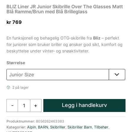
BLIZ Liner JR Junior Skibrille Over The Glasses Matt
Blå Ramme/Brun med Blå Brilleglass
kr
769
En funksjonell og behagelig OTG-skibrille fra
Bliz
– perfekt
for juniorer som bruker briller og ønsker god sikt, komfort og
beskyttelse under vinter- og snøaktiviteter.
Størrelse
2 på lager
BLIZ
Legg i handlekurv
-
+
Liner
JR
Junior
Produktnummer:
8056262463383
Kategorier:
Alpin
,
BARN
,
Skibriller
,
Skibriller Barn
,
Tilbehør
,
Skibrille