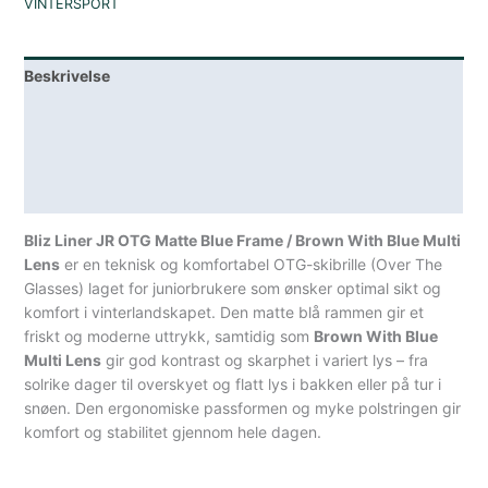
VINTERSPORT
Over
The
Glasses
Beskrivelse
Matt
Blå
Lagerstatus
Ramme/Brun
med
Teknisk informasjon
Blå
Spesifikasjoner
Brilleglass
antall
Bliz Liner JR OTG Matte Blue Frame / Brown With Blue Multi
Lens
er en teknisk og komfortabel OTG-skibrille (Over The
Glasses) laget for juniorbrukere som ønsker optimal sikt og
komfort i vinterlandskapet. Den matte blå rammen gir et
friskt og moderne uttrykk, samtidig som
Brown With Blue
Multi Lens
gir god kontrast og skarphet i variert lys – fra
solrike dager til overskyet og flatt lys i bakken eller på tur i
snøen. Den ergonomiske passformen og myke polstringen gir
komfort og stabilitet gjennom hele dagen.