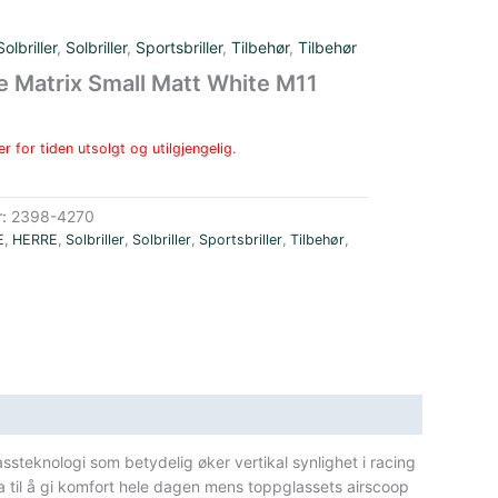
Solbriller
,
Solbriller
,
Sportsbriller
,
Tilbehør
,
Tilbehør
e Matrix Small Matt White M11
r for tiden utsolgt og utilgjengelig.
r:
2398-4270
E
,
HERRE
,
Solbriller
,
Solbriller
,
Sportsbriller
,
Tilbehør
,
steknologi som betydelig øker vertikal synlighet i racing
a til å gi komfort hele dagen mens toppglassets airscoop