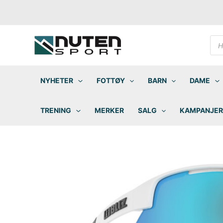
Hopp
rett
til
innholdet
Pro
sea
NYHETER
FOTTØY
BARN
DAME
TRENING
MERKER
SALG
KAMPANJER