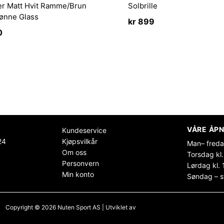
ler Matt Hvit Ramme/Brun
Solbrille
ønne Glass
kr
899
0
VÅRE ÅPN
Kundeservice
24
Kjøpsvilkår
Man– freda
Om oss
Torsdag kl.
Personvern
Lørdag kl. 
Min konto
Søndag – s
Copyright © 2026 Nuten Sport AS | Utviklet av
Maksimer Stadion Nettbutikk