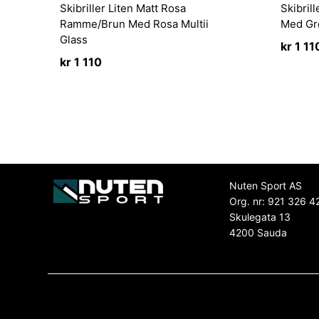
Skibriller Liten Matt Rosa
Skibril
Ramme/Brun Med Rosa Multii
Med Gr
Glass
kr
1 11
kr
1 110
Nuten Sport AS
Org. nr: 921 326 4
Skulegata 13
4200 Sauda