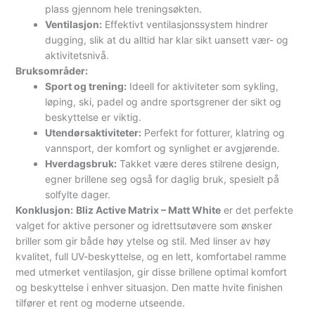
plass gjennom hele treningsøkten.
Ventilasjon:
Effektivt ventilasjonssystem hindrer
dugging, slik at du alltid har klar sikt uansett vær- og
aktivitetsnivå.
Bruksområder:
Sport og trening:
Ideell for aktiviteter som sykling,
løping, ski, padel og andre sportsgrener der sikt og
beskyttelse er viktig.
Utendørsaktiviteter:
Perfekt for fotturer, klatring og
vannsport, der komfort og synlighet er avgjørende.
Hverdagsbruk:
Takket være deres stilrene design,
egner brillene seg også for daglig bruk, spesielt på
solfylte dager.
Konklusjon:
Bliz Active Matrix – Matt White
er det perfekte
valget for aktive personer og idrettsutøvere som ønsker
briller som gir både høy ytelse og stil. Med linser av høy
kvalitet, full UV-beskyttelse, og en lett, komfortabel ramme
med utmerket ventilasjon, gir disse brillene optimal komfort
og beskyttelse i enhver situasjon. Den matte hvite finishen
tilfører et rent og moderne utseende.