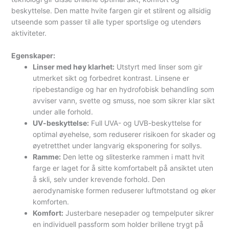
beskyttelse. Den matte hvite fargen gir et stilrent og allsidig
utseende som passer til alle typer sportslige og utendørs
aktiviteter.
Egenskaper:
Linser med høy klarhet:
Utstyrt med linser som gir
utmerket sikt og forbedret kontrast. Linsene er
ripebestandige og har en hydrofobisk behandling som
avviser vann, svette og smuss, noe som sikrer klar sikt
under alle forhold.
UV-beskyttelse:
Full UVA- og UVB-beskyttelse for
optimal øyehelse, som reduserer risikoen for skader og
øyetretthet under langvarig eksponering for sollys.
Ramme:
Den lette og slitesterke rammen i matt hvit
farge er laget for å sitte komfortabelt på ansiktet uten
å skli, selv under krevende forhold. Den
aerodynamiske formen reduserer luftmotstand og øker
komforten.
Komfort:
Justerbare nesepader og tempelputer sikrer
en individuell passform som holder brillene trygt på