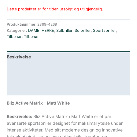
Dette produktet er for tiden utsolgt og utilgjengelig.
Produktnummer:
2399-4269
Kategorier:
DAME
,
HERRE
,
Solbriller
,
Solbriller
,
Sportsbriller
,
Tilbehør
,
Tilbehør
Beskrivelse
Lagerstatus
Teknisk informasjon
Spesifikasjoner
Bliz Active Matrix – Matt White
Beskrivelse:
Bliz Active Matrix i Matt White er et par
avanserte sportsbriller designet for maksimal ytelse under
intense aktiviteter. Med sitt moderne design og innovative
teknologi gir disse brillene optimal sikt, komfort og