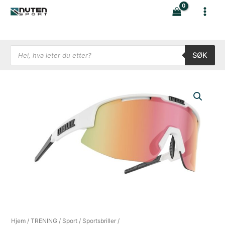
Hopp
rett
til
innholdet
Products search
SØK
Hjem
/
TRENING
/
Sport
/
Sportsbriller
/