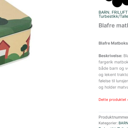
BARN
,
FRILUFT
Turbestikk/Tall
Blafre mat
Blafre Matboks
Beskrivelse:
Bl
fargerik matbok
både barn og v
og lekent trakt
følelse til luns
og holder matva
Dette produktet e
Produktnumme
Kategorier:
BAR