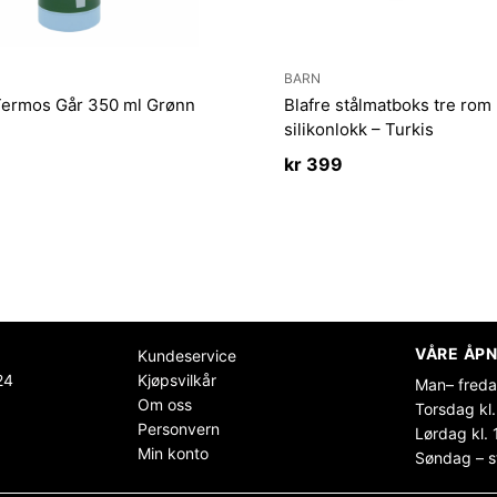
BARN
Termos Går 350 ml Grønn
Blafre stålmatboks tre ro
silikonlokk – Turkis
kr
399
VÅRE ÅPN
Kundeservice
24
Kjøpsvilkår
Man– freda
Om oss
Torsdag kl.
Personvern
Lørdag kl. 
Min konto
Søndag – s