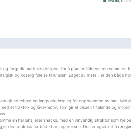
Turbestikk/Taller
sifikasjoner
sk og fargerik matboks designet for å gjøre måltidene morsommere 
talgisk og koselig følelse til lunsjen. Laget av metall, er den både ho
som gir en robust og langvarig løsning for oppbevaring av mat. Metall
med et traktor- og låve-motiv, som gir et visuelt tiltalende og morso
ass.
 romme en hel lunsj eller snacks, med en innvendig struktur som hjelpe
jør den praktisk for både barn og voksne. Den er også lett å rengjø