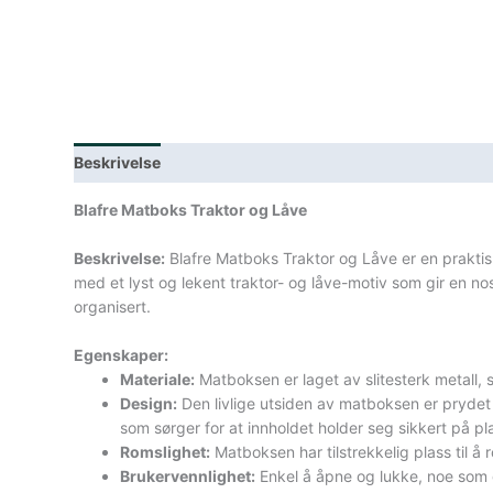
Beskrivelse
Lagerstatus
Teknisk informasjon
Spe
Blafre Matboks Traktor og Låve
Beskrivelse:
Blafre Matboks Traktor og Låve er en prakti
med et lyst og lekent traktor- og låve-motiv som gir en nos
organisert.
Egenskaper:
Materiale:
Matboksen er laget av slitesterk metall, 
Design:
Den livlige utsiden av matboksen er prydet 
som sørger for at innholdet holder seg sikkert på pl
Romslighet:
Matboksen har tilstrekkelig plass til å
Brukervennlighet:
Enkel å åpne og lukke, noe som g