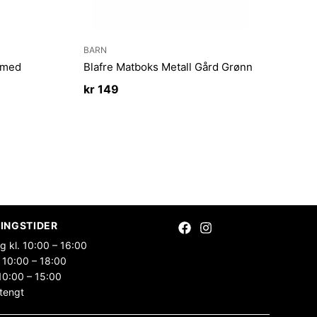
BARN
m med
Blafre Matboks Metall Gård Grønn
kr
149
INGSTIDER
g kl. 10:00 – 16:00
 10:00 – 18:00
10:00 – 15:00
tengt