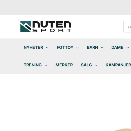
Hopp
rett
til
innholdet
Pro
sea
NYHETER
FOTTØY
BARN
DAME
TRENING
MERKER
SALG
KAMPANJER