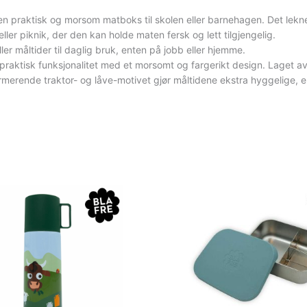
en praktisk og morsom matboks til skolen eller barnehagen. Det lekn
eller piknik, der den kan holde maten fersk og lett tilgjengelig.
er måltider til daglig bruk, enten på jobb eller hjemme.
raktisk funksjonalitet med et morsomt og fargerikt design. Laget av s
rende traktor- og låve-motivet gjør måltidene ekstra hyggelige, ente