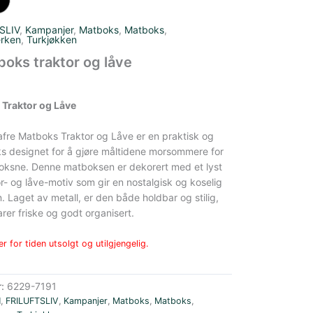
SLIV
,
Kampanjer
,
Matboks
,
Matboks
,
erken
,
Turkjøkken
boks traktor og låve
 Traktor og Låve
afre Matboks Traktor og Låve er en praktisk og
s designet for å gjøre måltidene morsommere for
oksne. Denne matboksen er dekorert med et lyst
or- og låve-motiv som gir en nostalgisk og koselig
jen. Laget av metall, er den både holdbar og stilig,
rer friske og godt organisert.
r for tiden utsolgt og utilgjengelig.
r:
6229-7191
N
,
FRILUFTSLIV
,
Kampanjer
,
Matboks
,
Matboks
,