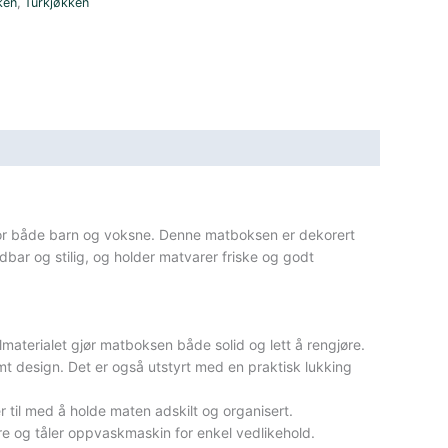
ken
,
Turkjøkken
for både barn og voksne. Denne matboksen er dekorert
ldbar og stilig, og holder matvarer friske og godt
materialet gjør matboksen både solid og lett å rengjøre.
mt design. Det er også utstyrt med en praktisk lukking
r til med å holde maten adskilt og organisert.
re og tåler oppvaskmaskin for enkel vedlikehold.