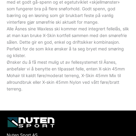
med et godt gå-spenn og et egetutviklet «skjellmønster»
som fungerer bra på flere snøforhold. Godt spenn, god
bæring og en løsning som gir brukbart feste på vanlig
vinterføre gjør smørefrie ski aktuelt for mange.
Alle Åsnes sine Waxless ski kommer med integrert fellelås, slik
at man kan bruke X-Skin kortfell sammen med den smørefrie
sålen. Dette gir en god, enkel og driftsikker kombinasjon.
Perfekt for de som ikke ønsker å ta seg bryet med smøring
og klister.
Ønsker du å få mest mulig ut av fellesystemet til Åsnes,
anbefaler vi å benytte en tilpasset felle, enten X-skin 45mm
Mohair til kaldt føre/moderat terreng, X-Skin 45mm Mix til
allroundbruk eller X-skin 45mm Nylon ved vått føre/bratt
terreng.
Nuten Sport AS