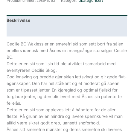
Produktnummer:
2985-6753
Kategori:
Ukategorisert
Beskrivelse
Lagerstatus
Cecilie BC Waxless er en smørefri ski som sett bort fra sålen
er ellers identisk med Åsnes sin mangeårige storselger Cecilie
BC.
Dette er en ski som i sin tid ble utviklet i samarbeid med
eventyreren Cecilie Skog.
God innsving og bredde gjør skien lettsvingt og gir gode flyt-
egenskaper. Den har hel stålkant og et moderat gå spenn
som er tilpasset jenter. En kjøreglad og optimal fjellski for
turglade jenter, og den blir levert med Åsnes sin patenterte
fellelås.
Dette er en ski som oppleves lett å håndtere for de aller
fleste. På grunn av en mindre og lavere spennkurve vil man
alltid være sikret godt grep, uansett snøforhold.
Åsnes sitt smørefrie mønster og deres smørefrie ski leveres