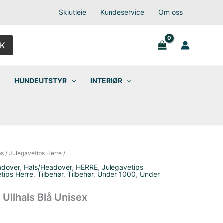
Skiutleie
Kundeservice
Om oss
K
HUNDEUTSTYR
INTERIØR
ps
/
Julegavetips Herre
/
adover
,
Hals/Headover
,
HERRE
,
Julegavetips
tips Herre
,
Tilbehør
,
Tilbehør
,
Under 1000
,
Under
llhals Blå Unisex