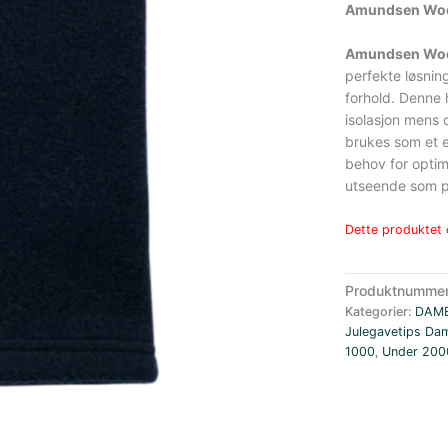
Amundsen Woo
Amundsen Woo
perfekte løsnin
forhold. Denne 
isolasjon mens 
brukes som et e
behov for optima
utseende som pa
Dette produktet e
Produktnumme
Kategorier:
DAM
Julegavetips Da
1000
,
Under 200