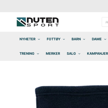
Hopp
rett
til
innholdet
Pro
sea
NYHETER
FOTTØY
BARN
DAME
TRENING
MERKER
SALG
KAMPANJER