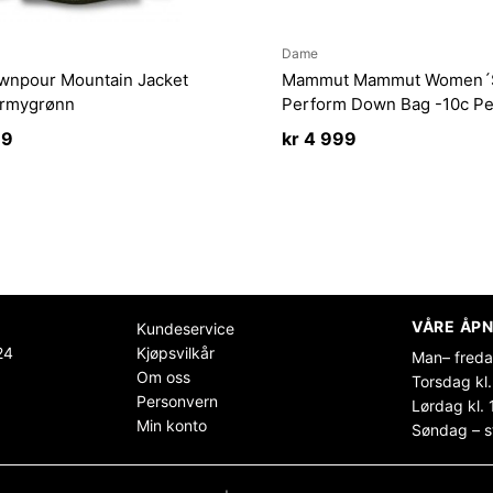
Dame
wnpour Mountain Jacket
Mammut Mammut Women´
Armygrønn
Perform Down Bag -10c Pe
99
kr
4 999
VÅRE ÅPN
Kundeservice
24
Kjøpsvilkår
Man– freda
Om oss
Torsdag kl.
Personvern
Lørdag kl. 
Min konto
Søndag – s