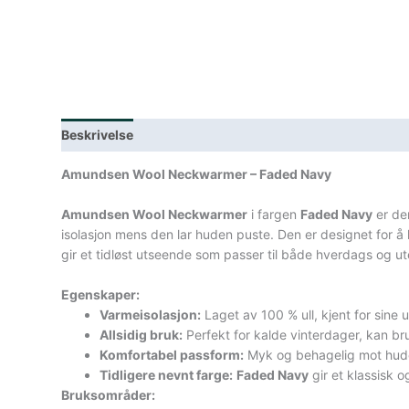
Beskrivelse
Lagerstatus
Teknisk informasjon
Spe
Amundsen Wool Neckwarmer – Faded Navy
Amundsen Wool Neckwarmer
i fargen
Faded Navy
er den
isolasjon mens den lar huden puste. Den er designet for å
gir et tidløst utseende som passer til både hverdags og ut
Egenskaper:
Varmeisolasjon:
Laget av 100 % ull, kjent for sin
Allsidig bruk:
Perfekt for kalde vinterdager, kan bruk
Komfortabel passform:
Myk og behagelig mot hud
Tidligere nevnt farge:
Faded Navy
gir et klassisk o
Bruksområder: