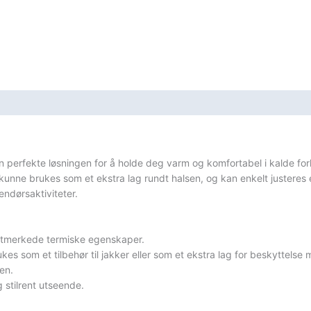
sifikasjoner
 perfekte løsningen for å holde deg varm og komfortabel i kalde for
 kunne brukes som et ekstra lag rundt halsen, og kan enkelt justeres 
endørsaktiviteter.
e utmerkede termiske egenskaper.
es som et tilbehør til jakker eller som et ekstra lag for beskyttelse 
en.
g stilrent utseende.