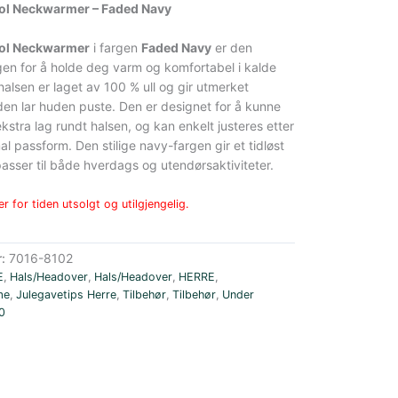
l Neckwarmer – Faded Navy
l Neckwarmer
i fargen
Faded Navy
er den
gen for å holde deg varm og komfortabel i kalde
halsen er laget av 100 % ull og gir utmerket
den lar huden puste. Den er designet for å kunne
kstra lag rundt halsen, og kan enkelt justeres etter
l passform. Den stilige navy-fargen gir et tidløst
sser til både hverdags og utendørsaktiviteter.
r for tiden utsolgt og utilgjengelig.
r:
7016-8102
E
,
Hals/Headover
,
Hals/Headover
,
HERRE
,
me
,
Julegavetips Herre
,
Tilbehør
,
Tilbehør
,
Under
0