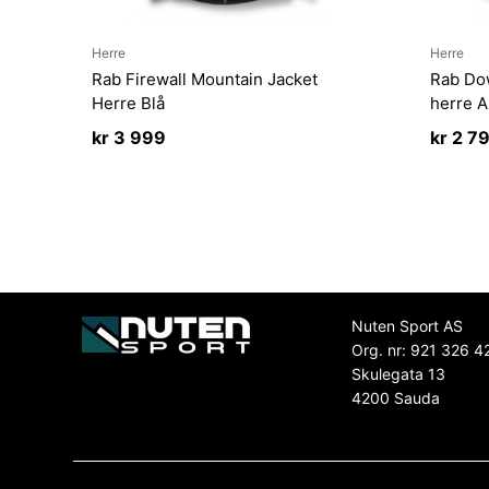
Herre
Herre
Rab Firewall Mountain Jacket
Rab Do
Herre Blå
herre 
kr
3 999
kr
2 7
Nuten Sport AS
Org. nr: 921 326 4
Skulegata 13
4200 Sauda