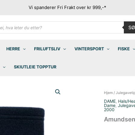
Vi spanderer Fri Frakt over kr 999,-*
ducts
SØ
rch
HERRE
FRILUFTSLIV
VINTERSPORT
FISKE
SKIUTLEIE TOPPTUR
Hjem
/
Julegaveti
DAME
,
Hals/He
Dame
,
Julegave
2000
Amundsen U