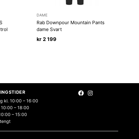
DAME
S
Rab Downpour Mountain Pants
trol
dame Svart
kr
2 199
INGSTIDER
g kl. 10:00 – 16:00
 10:00 – 18:00
10:00 – 15:00
tengt