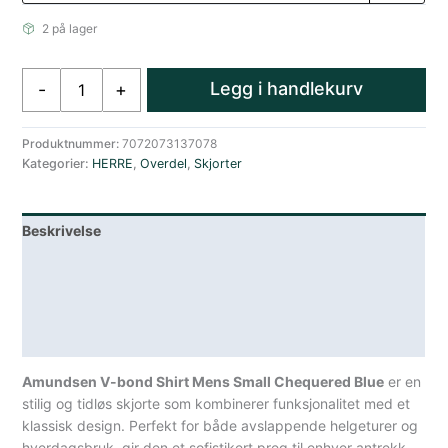
2 på lager
Amundsen
Legg i handlekurv
-
+
V-
bond
Skjorte
Produktnummer:
7072073137078
Kategorier:
HERRE
,
Overdel
,
Skjorter
Herre
Blå/Hvit
antall
Beskrivelse
Lagerstatus
Teknisk informasjon
Spesifikasjoner
Amundsen V-bond Shirt Mens Small Chequered Blue
er en
stilig og tidløs skjorte som kombinerer funksjonalitet med et
klassisk design. Perfekt for både avslappende helgeturer og
hverdagsbruk, gir den et sofistikert preg til enhver antrekk.