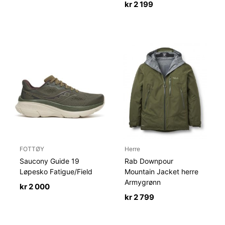
kr
2 199
FOTTØY
Herre
Saucony Guide 19
Rab Downpour
Løpesko Fatigue/Field
Mountain Jacket herre
Armygrønn
kr
2 000
kr
2 799