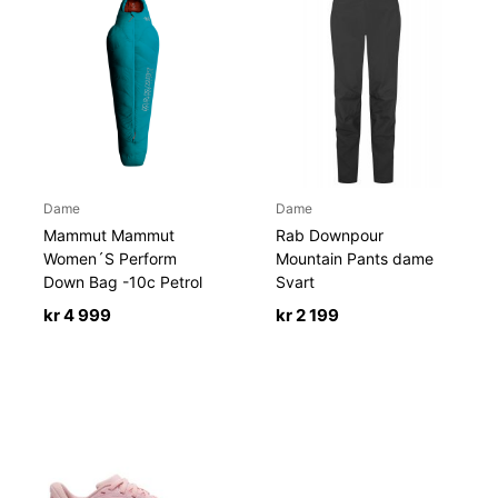
Dame
Dame
Mammut Mammut
Rab Downpour
Women´S Perform
Mountain Pants dame
Down Bag -10c Petrol
Svart
kr
4 999
kr
2 199