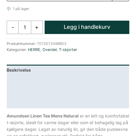
1 på lager
Amundsen
Legg i handlekurv
-
+
Linen
Tee
Herre
Produktnummer:
7072073498803
Kategorier:
HERRE
,
Overdel
,
T-skjorter
Hvit
antall
Beskrivelse
Lagerstatus
Teknisk informasjon
Spesifikasjoner
Amundsen Linen Tee Mens Natural
er en lett og komfortabel
t-skjorte, ideell for varme dager eller som et behagelig lag på
kjøligere dager. Laget av naturlig lin, gir den både pusteevne
og en sofistikert, avslappet stil. Perfekt for både