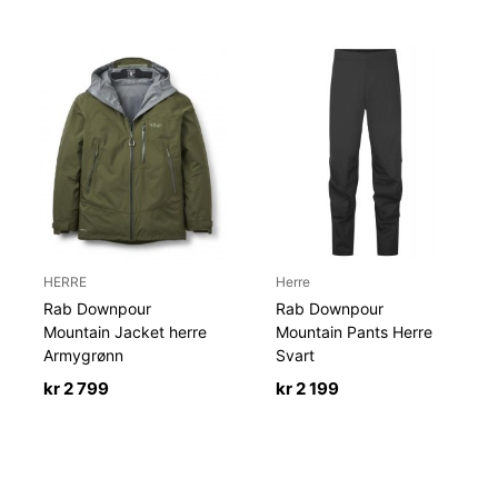
HERRE
Herre
Rab Downpour
Rab Downpour
Mountain Jacket herre
Mountain Pants Herre
Armygrønn
Svart
kr
2 799
kr
2 199