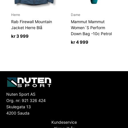
Herre
Dame
Rab Firewall Mountain
Mammut Mammut
Jacket Herre Blå
Women´S Perform
Down Bag -10c Petrol
kr
3 999
kr
4 999
Nuten Sport AS
Org. nr: 921 326 424
Skulegata 13
4200 Sauda
Kundeservice