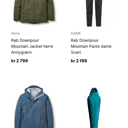
Herre
DAME
Rab Downpour
Rab Downpour
Mountain Jacket herre
Mountain Pants dame
Armygrønn
Svart
kr
2 799
kr
2 199