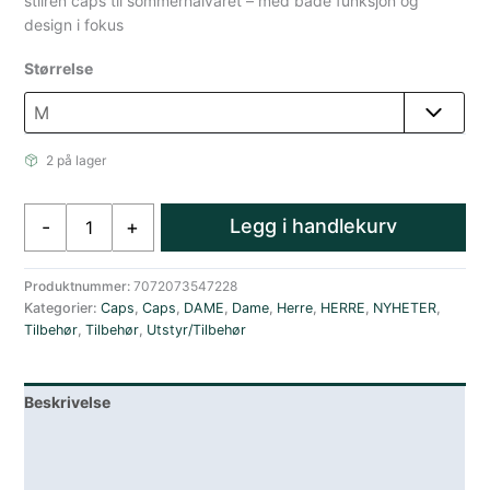
stilren caps til sommerhalvåret – med både funksjon og
design i fokus
Størrelse
2 på lager
Amundsen
Legg i handlekurv
-
+
Linen
Patch
Caps
Produktnummer:
7072073547228
Kategorier:
Caps
,
Caps
,
DAME
,
Dame
,
Herre
,
HERRE
,
NYHETER
,
Logo
Tilbehør
,
Tilbehør
,
Utstyr/Tilbehør
Lyseblå
antall
Beskrivelse
Lagerstatus
Teknisk informasjon