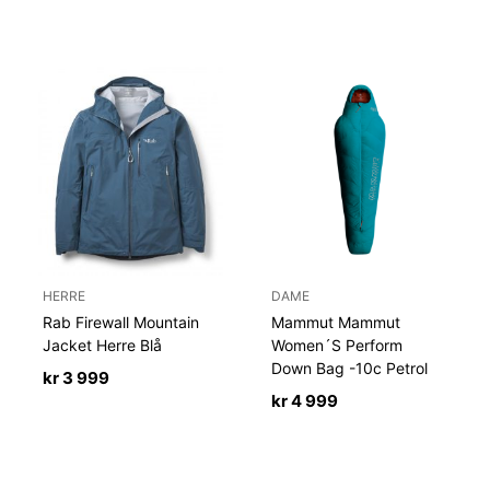
HERRE
DAME
Rab Firewall Mountain
Mammut Mammut
Jacket Herre Blå
Women´S Perform
Down Bag -10c Petrol
kr
3 999
kr
4 999