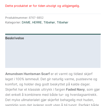
Dette produktet er for tiden utsolgt og utilgjengelig.
Produktnummer:
8767-8852
Kategorier:
DAME
,
HERRE
,
Tilbehør
,
Tilbehør
Beskrivelse
Lagerstatus
Teknisk informasjon
Spesifikasjoner
Amundsen Huntsman Scarf
er et varmt og tidløst skjerf
laget i 100% lammeull. Det gir naturlig varme, pusteevne og
komfort, og holder deg godt beskyttet på kalde dager.
Skjerfet har et klassisk uttrykk i fargen
Faded Navy
, som gjør
det enkelt å kombinere med både tur- og hverdagsantrekk.
Det myke ullmaterialet gjør skjerfet behagelig mot huden,
samtidig som det isolerer godt uten å bli tungt. Perfekt både