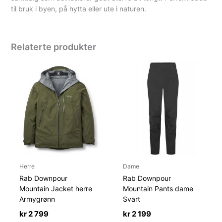
til bruk i byen, på hytta eller ute i naturen.
Relaterte produkter
Herre
Dame
Rab Downpour
Rab Downpour
Mountain Jacket herre
Mountain Pants dame
Armygrønn
Svart
kr
2 799
kr
2 199