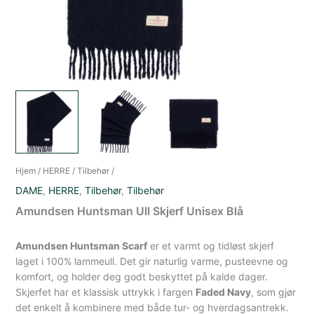
Hjem
/
HERRE
/
Tilbehør
/
DAME
,
HERRE
,
Tilbehør
,
Tilbehør
Amundsen Huntsman Ull Skjerf Unisex Blå
Amundsen Huntsman Scarf
er et varmt og tidløst skjerf
laget i 100% lammeull. Det gir naturlig varme, pusteevne og
komfort, og holder deg godt beskyttet på kalde dager.
Skjerfet har et klassisk uttrykk i fargen
Faded Navy
, som gjør
det enkelt å kombinere med både tur- og hverdagsantrekk.