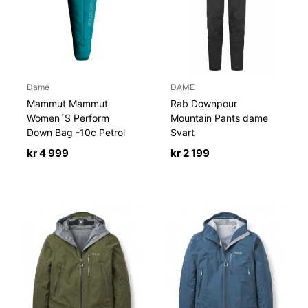
Dame
DAME
Mammut Mammut
Rab Downpour
Women´S Perform
Mountain Pants dame
Down Bag -10c Petrol
Svart
kr
4 999
kr
2 199