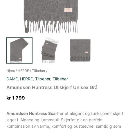
Hjem
/
HERRE
/
Tilbehør
/
DAME
,
HERRE
,
Tilbehør
,
Tilbehør
Amundsen Huntress Ullskjerf Unisex Grå
kr
1 799
Amundsen Huntress Scarf
er et elegant og funksjonelt skjerf
laget i Alpaca og Lammeull. Skjerfet gir en perfekt
kombinasjon av varme, komfort og pusteevne, samtidig som