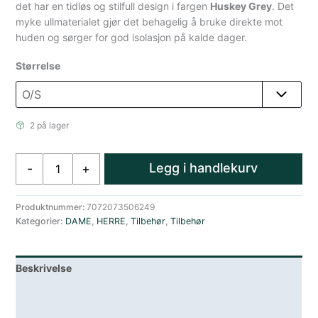
det har en tidløs og stilfull design i fargen
Huskey Grey
. Det
myke ullmaterialet gjør det behagelig å bruke direkte mot
huden og sørger for god isolasjon på kalde dager.
Størrelse
2 på lager
Amundsen
Legg i handlekurv
-
+
Huntress
Ullskjerf
Unisex
Produktnummer:
7072073506249
Kategorier:
DAME
,
HERRE
,
Tilbehør
,
Tilbehør
Grå
antall
Beskrivelse
Lagerstatus