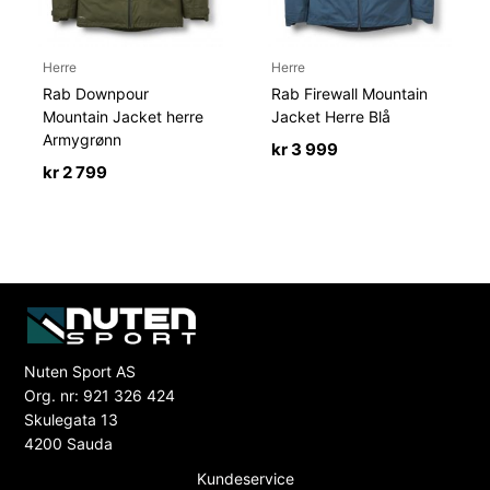
Herre
Herre
Rab Downpour
Rab Firewall Mountain
Mountain Jacket herre
Jacket Herre Blå
Armygrønn
kr
3 999
kr
2 799
Nuten Sport AS
Org. nr: 921 326 424
Skulegata 13
4200 Sauda
Kundeservice