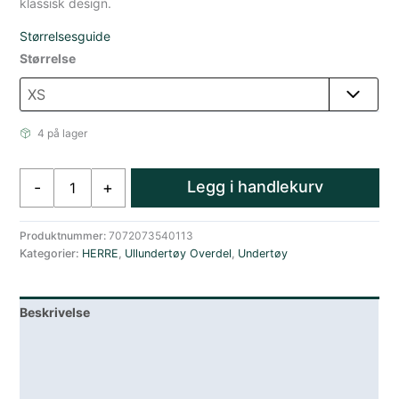
klassisk design.
Størrelsesguide
Størrelse
4 på lager
Amundsen
Legg i handlekurv
-
+
Hero
´s
Hide
Produktnummer:
7072073540113
Kategorier:
HERRE
,
Ullundertøy Overdel
,
Undertøy
Half
Zip
Overdel
Beskrivelse
Ulltrøye
Hvit
Lagerstatus
antall
Teknisk informasjon