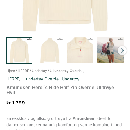
Hjem
/
HERRE
/
Undertøy
/
Ullundertøy Overdel
/
HERRE
,
Ullundertøy Overdel
,
Undertøy
Amundsen Hero´s Hide Half Zip Overdel Ulltrøye
Hvit
kr
1 799
En eksklusiv og allsidig ulltrøye fra
Amundsen
, ideell for
damer som ønsker naturlig komfort og varme kombinert med