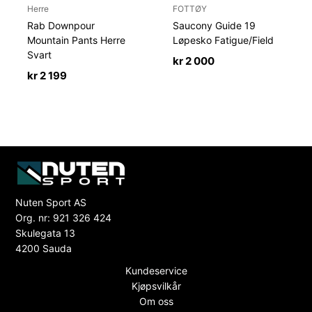
Herre
FOTTØY
Rab Downpour
Saucony Guide 19
Mountain Pants Herre
Løpesko Fatigue/Field
Svart
kr
2 000
kr
2 199
Nuten Sport AS
Org. nr: 921 326 424
Skulegata 13
4200 Sauda
Kundeservice
Kjøpsvilkår
Om oss