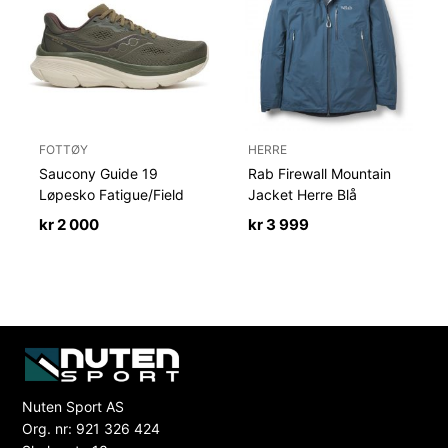
FOTTØY
HERRE
Saucony Guide 19
Rab Firewall Mountain
Løpesko Fatigue/Field
Jacket Herre Blå
kr
2 000
kr
3 999
Nuten Sport AS
Org. nr: 921 326 424