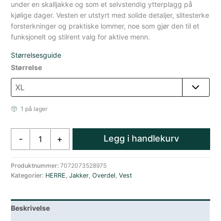
under en skalljakke og som et selvstendig ytterplagg på
kjølige dager. Vesten er utstyrt med solide detaljer, slitesterke
forsterkninger og praktiske lommer, noe som gjør den til et
funksjonelt og stilrent valg for aktive menn.
Størrelsesguide
Størrelse
1 på lager
Amundsen
Legg i handlekurv
-
+
Heroes
Ull
Fleece
Produktnummer:
7072073528975
Kategorier:
HERRE
,
Jakker
,
Overdel
,
Vest
Vest
Brun
antall
Beskrivelse