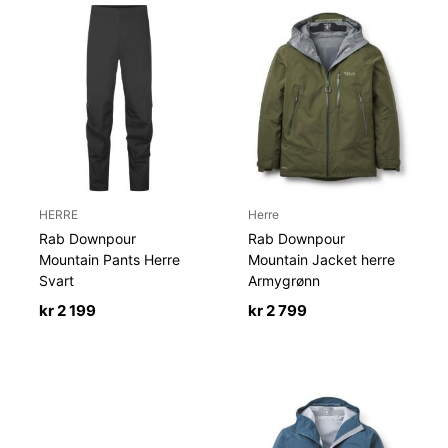
HERRE
Herre
Rab Downpour
Rab Downpour
Mountain Pants Herre
Mountain Jacket herre
Svart
Armygrønn
kr
2 199
kr
2 799