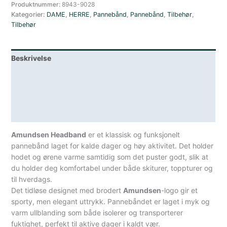
Produktnummer:
8943-9028
Kategorier:
DAME
,
HERRE
,
Pannebånd
,
Pannebånd
,
Tilbehør
,
Tilbehør
Beskrivelse
Lagerstatus
Teknisk informasjon
Spesifikasjoner
Amundsen Headband
er et klassisk og funksjonelt
pannebånd laget for kalde dager og høy aktivitet. Det holder
hodet og ørene varme samtidig som det puster godt, slik at
du holder deg komfortabel under både skiturer, toppturer og
til hverdags.
Det tidløse designet med brodert
Amundsen
-logo gir et
sporty, men elegant uttrykk. Pannebåndet er laget i myk og
varm ullblanding som både isolerer og transporterer
fuktighet, perfekt til aktive dager i kaldt vær.