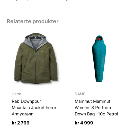
Relaterte produkter
Herre
DAME
Rab Downpour
Mammut Mammut
Mountain Jacket herre
Women´S Perform
Armygrønn
Down Bag -10c Petrol
kr
2 799
kr
4 999