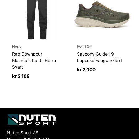
Herre
FOTTØY
Rab Downpour
Saucony Guide 19
Mountain Pants Herre
Løpesko Fatigue/Field
Svart
kr
2 000
kr
2 199
Nuten Sport AS