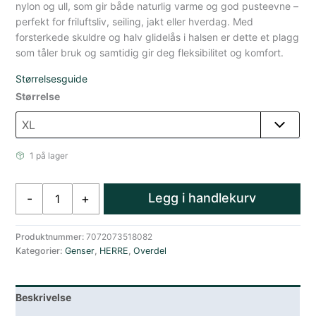
nylon og ull, som gir både naturlig varme og god pusteevne –
perfekt for friluftsliv, seiling, jakt eller hverdag. Med
forsterkede skuldre og halv glidelås i halsen er dette et plagg
som tåler bruk og samtidig gir deg fleksibilitet og komfort.
Størrelsesguide
Størrelse
1 på lager
Amundsen
Legg i handlekurv
-
+
Deck
Half
Zip
Produktnummer:
7072073518082
Kategorier:
Genser
,
HERRE
,
Overdel
Genser
Herre
Blå
Beskrivelse
antall