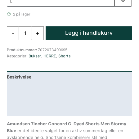
2 på lager
Amundsen
Legg i handlekurv
-
+
7Incher
Concord
G.Dyed
Produktnummer:
7072073499695
Kategorier:
Bukser
,
HERRE
,
Shorts
Shorts
Herre
Blå
Beskrivelse
antall
Lagerstatus
Teknisk informasjon
Spesifikasjoner
Amundsen 7Incher Concord G. Dyed Shorts Men Stormy
Blue
er det ideelle valget for en aktiv sommerdag eller en
avslappende helg. Shortsene kombinerer stil med