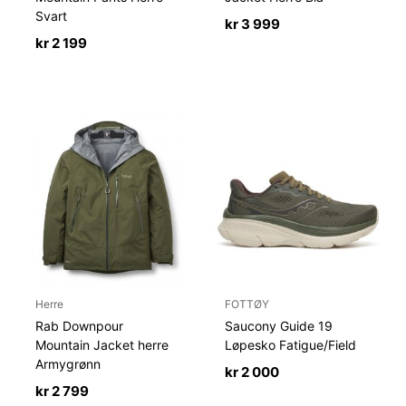
Svart
kr
3 999
kr
2 199
Herre
FOTTØY
Rab Downpour
Saucony Guide 19
Mountain Jacket herre
Løpesko Fatigue/Field
Armygrønn
kr
2 000
kr
2 799