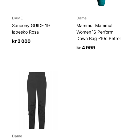
DAME
Dame
Saucony GUIDE 19
Mammut Mammut
løpesko Rosa
Women´S Perform
Down Bag -10c Petrol
kr
2 000
kr
4 999
Dame