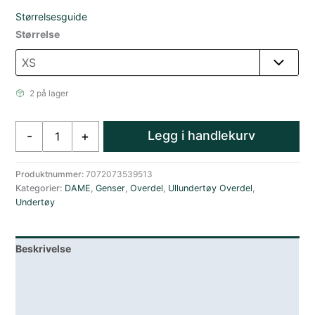
Størrelsesguide
Størrelse
2 på lager
Amundsen
Legg i handlekurv
-
+
5mila
Ull
Hettegenser
Produktnummer:
7072073539513
Kategorier:
DAME
,
Genser
,
Overdel
,
Ullundertøy Overdel
,
Dame
Undertøy
Hvit
antall
Beskrivelse
Lagerstatus
Teknisk informasjon