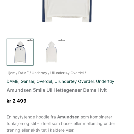
Hjem
/
DAME
/
Undertøy
/
Ullundertøy Overdel
/
DAME
,
Genser
,
Overdel
,
Ullundertøy Overdel
,
Undertøy
Amundsen 5mila Ull Hettegenser Dame Hvit
kr
2 499
En høytytende hoodie fra
Amundsen
som kombinerer
funksjon og stil – ideell som base- eller mellomlag under
trening eller aktivitet i kaldere vær.