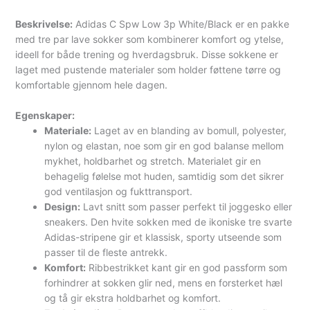
Beskrivelse:
Adidas C Spw Low 3p White/Black er en pakke
med tre par lave sokker som kombinerer komfort og ytelse,
ideell for både trening og hverdagsbruk. Disse sokkene er
laget med pustende materialer som holder føttene tørre og
komfortable gjennom hele dagen.
Egenskaper:
Materiale:
Laget av en blanding av bomull, polyester,
nylon og elastan, noe som gir en god balanse mellom
mykhet, holdbarhet og stretch. Materialet gir en
behagelig følelse mot huden, samtidig som det sikrer
god ventilasjon og fukttransport.
Design:
Lavt snitt som passer perfekt til joggesko eller
sneakers. Den hvite sokken med de ikoniske tre svarte
Adidas-stripene gir et klassisk, sporty utseende som
passer til de fleste antrekk.
Komfort:
Ribbestrikket kant gir en god passform som
forhindrer at sokken glir ned, mens en forsterket hæl
og tå gir ekstra holdbarhet og komfort.