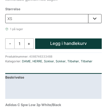
Størrelse
1 på lager
Adidas
Legg i handlekurv
-
+
Ankelsokker
3-
pakker
Produktnummer:
4066746333488
Kategorier:
DAME
,
HERRE
,
Sokker
,
Sokker
,
Tilbehør
,
Tilbehør
Hvit/Sort
antall
Beskrivelse
Lagerstatus
Spesifikasjoner
Adidas C Spw Low 3p White/Black