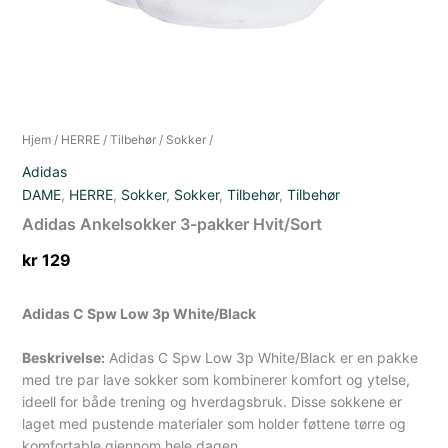
Hjem
/
HERRE
/
Tilbehør
/
Sokker
/
Adidas
DAME
,
HERRE
,
Sokker
,
Sokker
,
Tilbehør
,
Tilbehør
Adidas Ankelsokker 3-pakker Hvit/Sort
kr
129
Adidas C Spw Low 3p White/Black
Beskrivelse:
Adidas C Spw Low 3p White/Black er en pakke
med tre par lave sokker som kombinerer komfort og ytelse,
ideell for både trening og hverdagsbruk. Disse sokkene er
laget med pustende materialer som holder føttene tørre og
komfortable gjennom hele dagen.