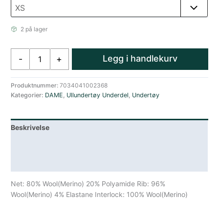
2 på lager
Aclima
Legg i handlekurv
-
+
WoolNet
Longs,
Woman
Produktnummer:
7034041002368
Kategorier:
DAME
,
Ullundertøy Underdel
,
Undertøy
Jet
Black
antall
Beskrivelse
Lagerstatus
Spesifikasjoner
Net: 80% Wool(Merino) 20% Polyamide Rib: 96%
Wool(Merino) 4% Elastane Interlock: 100% Wool(Merino)