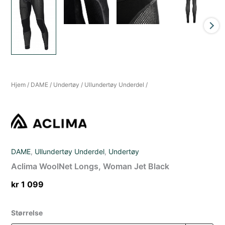
Hjem
/
DAME
/
Undertøy
/
Ullundertøy Underdel
/
DAME
,
Ullundertøy Underdel
,
Undertøy
Aclima WoolNet Longs, Woman Jet Black
kr
1 099
Størrelse