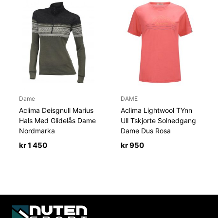
Dame
DAME
Aclima Deisgnull Marius
Aclima Lightwool TYnn
Hals Med Glidelås Dame
Ull Tskjorte Solnedgang
Nordmarka
Dame Dus Rosa
kr
1 450
kr
950