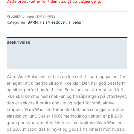
Dette produktet er for tiden utsolgt og utilgjengelig.
Produktnummer:
1743-4682
Kategorier:
BARN
,
Hals/Headover
,
Tilbehør
Beskrivelse
Lagerstatus
Spesifikasjoner
WarmWool Balaclava er hals og lue i ett, til barn og junior. Den
er laget i myk merino ull som ikke klør. Den har god passform
og sitter perfekt under hjelm. En balaclava sikrer at kald luft
ikke skal komme ned i nakken og halsåpningen på yttertøyet,
den er enklere å bruke enn lue og skjerf for små, aktive
kropper. WarmWool stoffet er strikket, noe som gjør at det er
elastisk og lunt. Det er 100% merinoull og vekten er på 200
gram per kvadratmeter. Fiberne som brukes i WarmWool er
på 20.5 micron, det er mykt og godt å ha innerst mot huden.