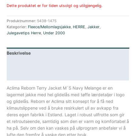
Dette produktet er for tiden utsolgt og utilgjengelig.
Produktnummer:
5438-1475
Kategorier:
Fleece/Mellomlagsjakke
,
HERRE
,
Jakker
,
Julegavetips Herre
,
Under 2000
Beskrivelse
Lagerstatus
Spesifikasjoner
Aclima Reborn Terry Jacket M´S Navy Melange er en
lagermet jakke med hel glidelås med tøffe lærdetaljer i logo
og glidelås. Reborn er Aclima sitt konsept for å få ned
klimautslippene ved å bruke resirkulert ull av avkapp fra
deres egen fabrikk i Estland. Laget i robust ullfrotte som gir
et retroutseende, samtidig som den er varm og komfortabel å
ha på. Selv om den kan vaskes på ullprogram anbefaler vi å
lufte den fremfor å vaske den etter bruk.