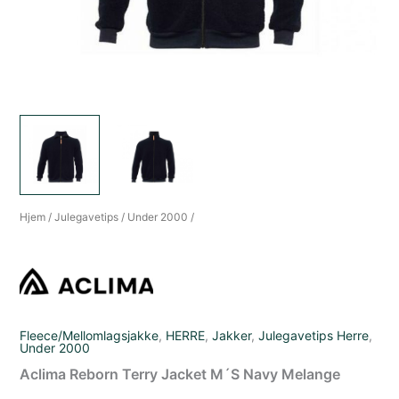
Hjem
/
Julegavetips
/
Under 2000
/
Fleece/Mellomlagsjakke
,
HERRE
,
Jakker
,
Julegavetips Herre
,
Under 2000
Aclima Reborn Terry Jacket M´S Navy Melange