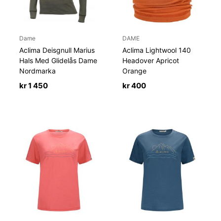
Dame
DAME
Aclima Deisgnull Marius
Aclima Lightwool 140
Hals Med Glidelås Dame
Headover Apricot
Nordmarka
Orange
kr
1 450
kr
400