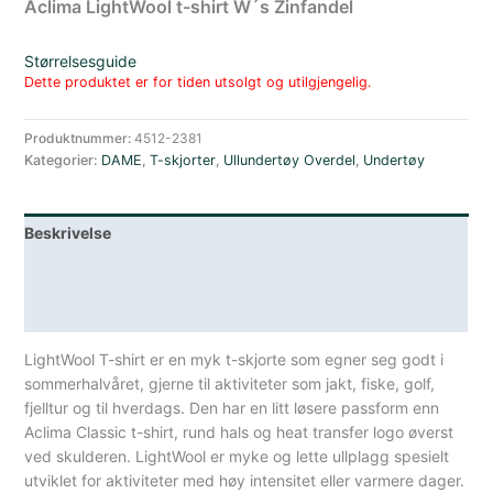
Aclima LightWool t-shirt W´s Zinfandel
Størrelsesguide
Dette produktet er for tiden utsolgt og utilgjengelig.
Produktnummer:
4512-2381
Kategorier:
DAME
,
T-skjorter
,
Ullundertøy Overdel
,
Undertøy
Beskrivelse
Lagerstatus
Spesifikasjoner
LightWool T-shirt er en myk t-skjorte som egner seg godt i
sommerhalvåret, gjerne til aktiviteter som jakt, fiske, golf,
fjelltur og til hverdags. Den har en litt løsere passform enn
Aclima Classic t-shirt, rund hals og heat transfer logo øverst
ved skulderen. LightWool er myke og lette ullplagg spesielt
utviklet for aktiviteter med høy intensitet eller varmere dager.