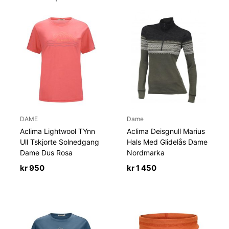
DAME
Dame
Aclima Lightwool TYnn
Aclima Deisgnull Marius
Ull Tskjorte Solnedgang
Hals Med Glidelås Dame
Dame Dus Rosa
Nordmarka
kr
950
kr
1 450