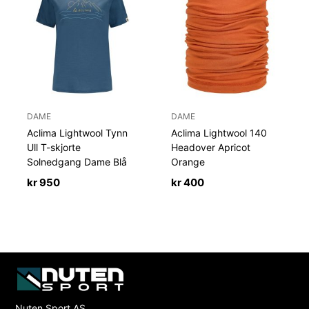
DAME
DAME
Aclima Lightwool Tynn
Aclima Lightwool 140
Ull T-skjorte
Headover Apricot
Solnedgang Dame Blå
Orange
kr
950
kr
400
Nuten Sport AS