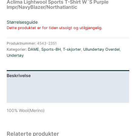
Aclima Lightwool Sports T-Shirt W´S Purple
Impr/NavyBlazer/Northatlantic
Størrelsesguide
Dette produktet er for tiden utsolgt og utilgjengelig.
Produktnummer:
4543-2351
Kategorier:
DAME
,
Sports-BH
,
T-skjorter
,
Ullundertøy Overdel
,
Undertøy
Beskrivelse
Lagerstatus
Spesifikasjoner
100% Wool(Merino)
Relaterte produkter