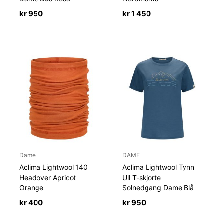
kr
950
kr
1 450
Dame
DAME
Aclima Lightwool 140
Aclima Lightwool Tynn
Headover Apricot
Ull T-skjorte
Orange
Solnedgang Dame Blå
kr
400
kr
950