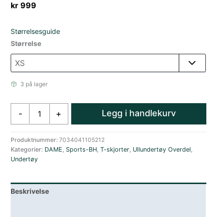
kr
999
Størrelsesguide
Størrelse
3 på lager
Aclima
Legg i handlekurv
-
+
Lightwool
Sports
T-
Produktnummer:
7034041105212
Kategorier:
DAME
,
Sports-BH
,
T-skjorter
,
Ullundertøy Overdel
,
Shirt
Undertøy
W
´S
Oil
Beskrivelse
Blue/North
Atlantic
Lagerstatus
antall