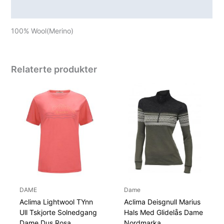
Spesifikasjoner
100% Wool(Merino)
Relaterte produkter
DAME
Dame
Aclima Lightwool TYnn
Aclima Deisgnull Marius
Ull Tskjorte Solnedgang
Hals Med Glidelås Dame
Dame Dus Rosa
Nordmarka