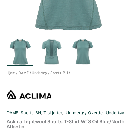
Hjem
/
DAME
/
Undertøy
/
Sports-BH
/
DAME
,
Sports-BH
,
T-skjorter
,
Ullundertøy Overdel
,
Undertøy
Aclima Lightwool Sports T-Shirt W´S Oil Blue/North
Atlantic