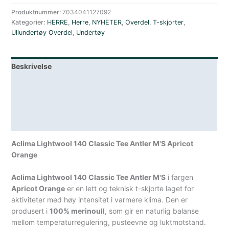
Merinoull
140
Produktnummer:
7034041127092
Kategorier:
HERRE
,
Herre
,
NYHETER
,
Overdel
,
T-skjorter
,
Klassisk
Ullundertøy Overdel
,
Undertøy
T-
skjorte
Gevir
Beskrivelse
Oransje
antall
Lagerstatus
Teknisk informasjon
Spesifikasjoner
Aclima Lightwool 140 Classic Tee Antler M'S Apricot
Orange
Aclima Lightwool 140 Classic Tee Antler M'S
i fargen
Apricot Orange
er en lett og teknisk t-skjorte laget for
aktiviteter med høy intensitet i varmere klima. Den er
produsert i
100% merinoull
, som gir en naturlig balanse
mellom temperaturregulering, pusteevne og luktmotstand.