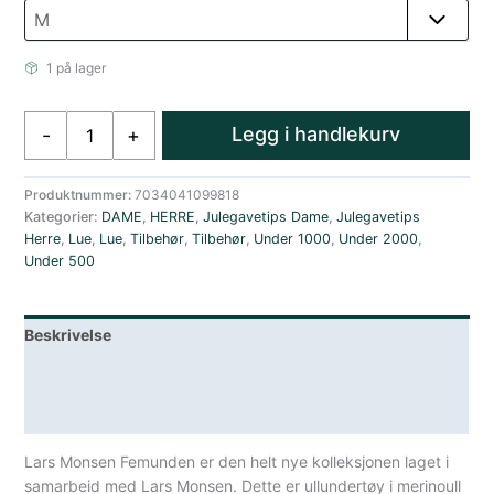
1 på lager
Aclima
Legg i handlekurv
-
+
Lars
Monsen
Femunden
Produktnummer:
7034041099818
Kategorier:
DAME
,
HERRE
,
Julegavetips Dame
,
Julegavetips
beanie
Herre
,
Lue
,
Lue
,
Tilbehør
,
Tilbehør
,
Under 1000
,
Under 2000
,
Femunden
Under 500
Light
antall
Beskrivelse
Lagerstatus
Spesifikasjoner
Lars Monsen Femunden er den helt nye kolleksjonen laget i
samarbeid med Lars Monsen. Dette er ullundertøy i merinoull