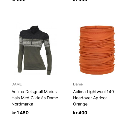
DAME
Dame
Aclima Deisgnull Marius
Aclima Lightwool 140
Hals Med Glidelås Dame
Headover Apricot
Nordmarka
Orange
kr
1 450
kr
400