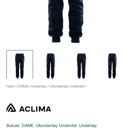
Hjem
/
DAME
/
Undertøy
/
Ullundertøy Underdel
/
Bukser
,
DAME
,
Ullundertøy Underdel
,
Undertøy