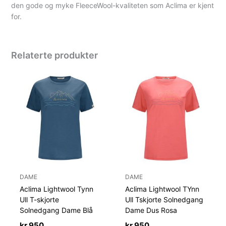
den gode og myke FleeceWool-kvaliteten som Aclima er kjent
for.
Relaterte produkter
DAME
DAME
Aclima Lightwool Tynn
Aclima Lightwool TYnn
Ull T-skjorte
Ull Tskjorte Solnedgang
Solnedgang Dame Blå
Dame Dus Rosa
kr
950
kr
950