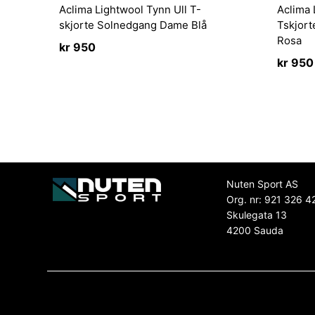
Aclima Lightwool Tynn Ull T-
Aclima 
skjorte Solnedgang Dame Blå
Tskjor
Rosa
kr
950
kr
950
Nuten Sport AS
Org. nr: 921 326 4
Skulegata 13
4200 Sauda