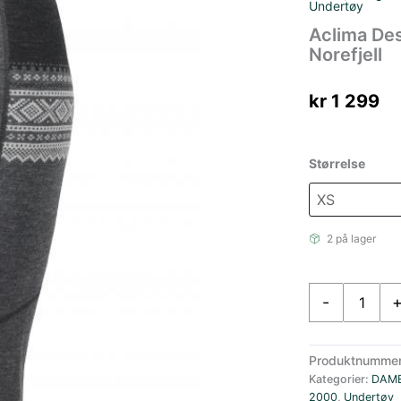
Undertøy
Aclima De
Norefjell
kr
1 299
Størrelse
2 på lager
Aclima
-
DesignWool
MARIUS
Longs,
Produktnumme
Dame
Kategorier:
DAM
Norefjell
2000
,
Undertøy