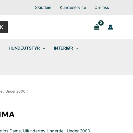
Skiutleie
Kundeservice
Om oss
K
HUNDEUTSTYR
INTERIØR
ps
/
Under 2000
/
etips Dame
,
Ullundertøy Underdel
,
Under 2000
,