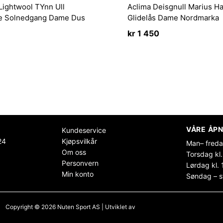
Lightwool TYnn Ull
Aclima Deisgnull Marius H
te Solnedgang Dame Dus
Glidelås Dame Nordmarka
kr
1 450
VÅRE ÅPN
Kundeservice
24
Kjøpsvilkår
Man– freda
Om oss
Torsdag kl.
Personvern
Lørdag kl. 
Min konto
Søndag – s
Copyright © 2026 Nuten Sport AS | Utviklet av
Maksimer Stadion Nettbutikk