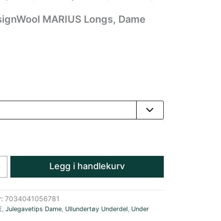
signWool MARIUS Longs, Dame
Legg i handlekurv
+
r:
7034041056781
E
,
Julegavetips Dame
,
Ullundertøy Underdel
,
Under