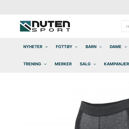
Hopp
rett
til
innholdet
Pro
sea
NYHETER
FOTTØY
BARN
DAME
TRENING
MERKER
SALG
KAMPANJER