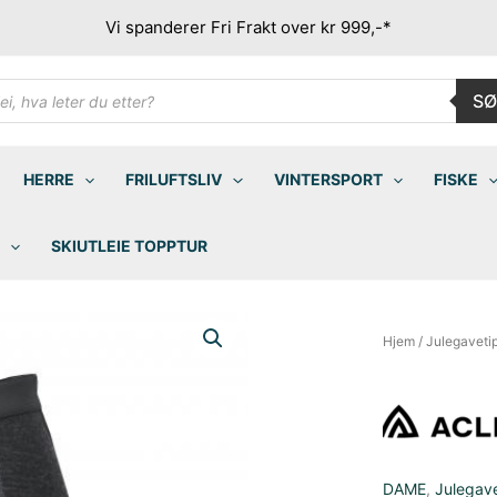
Vi spanderer Fri Frakt over kr 999,-*
ducts
SØ
rch
HERRE
FRILUFTSLIV
VINTERSPORT
FISKE
SKIUTLEIE TOPPTUR
Hjem
/
Julegaveti
DAME
,
Julegav