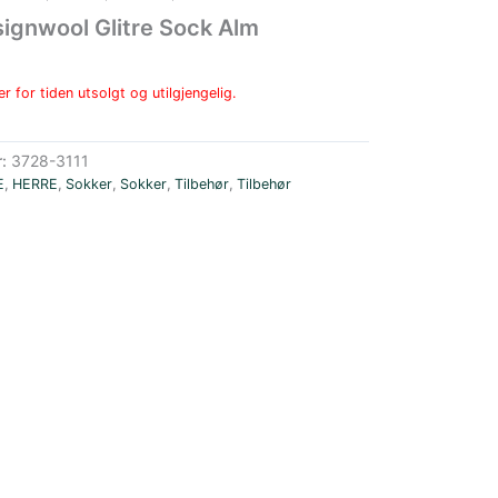
ignwool Glitre Sock Alm
r for tiden utsolgt og utilgjengelig.
r:
3728-3111
E
,
HERRE
,
Sokker
,
Sokker
,
Tilbehør
,
Tilbehør