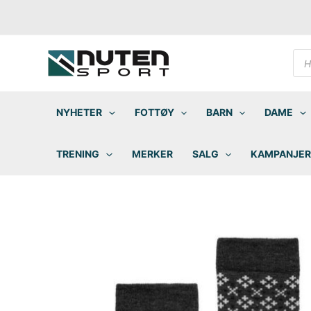
Hopp
rett
til
innholdet
Pro
sea
NYHETER
FOTTØY
BARN
DAME
TRENING
MERKER
SALG
KAMPANJER