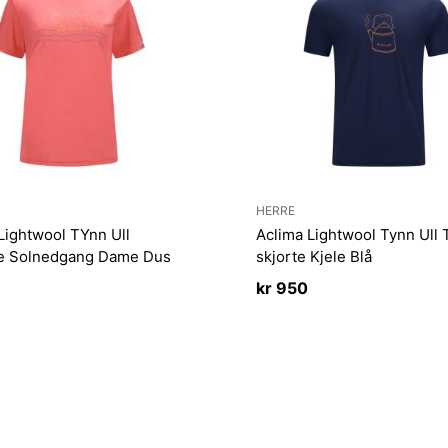
HERRE
Lightwool TYnn Ull
Aclima Lightwool Tynn Ull 
te Solnedgang Dame Dus
skjorte Kjele Blå
kr
950