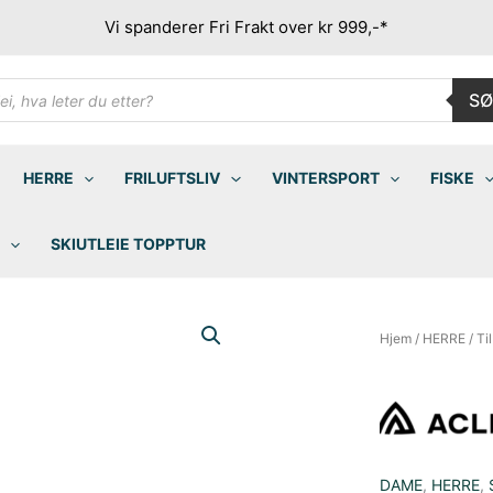
Vi spanderer Fri Frakt over kr 999,-*
ducts
SØ
rch
HERRE
FRILUFTSLIV
VINTERSPORT
FISKE
SKIUTLEIE TOPPTUR
Hjem
/
HERRE
/
Ti
DAME
,
HERRE
,