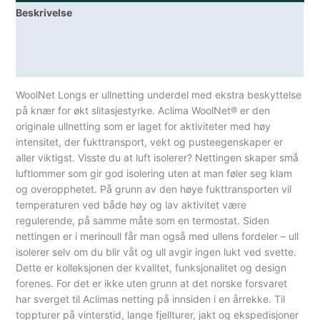
Beskrivelse
Lagerstatus
Spesifikasjoner
WoolNet Longs er ullnetting underdel med ekstra beskyttelse
på knær for økt slitasjestyrke. Aclima WoolNet® er den
originale ullnetting som er laget for aktiviteter med høy
intensitet, der fukttransport, vekt og pusteegenskaper er
aller viktigst. Visste du at luft isolerer? Nettingen skaper små
luftlommer som gir god isolering uten at man føler seg klam
og overopphetet. På grunn av den høye fukttransporten vil
temperaturen ved både høy og lav aktivitet være
regulerende, på samme måte som en termostat. Siden
nettingen er i merinoull får man også med ullens fordeler – ull
isolerer selv om du blir våt og ull avgir ingen lukt ved svette.
Dette er kolleksjonen der kvalitet, funksjonalitet og design
forenes. For det er ikke uten grunn at det norske forsvaret
har sverget til Aclimas netting på innsiden i en årrekke. Til
toppturer på vinterstid, lange fjellturer, jakt og ekspedisjoner