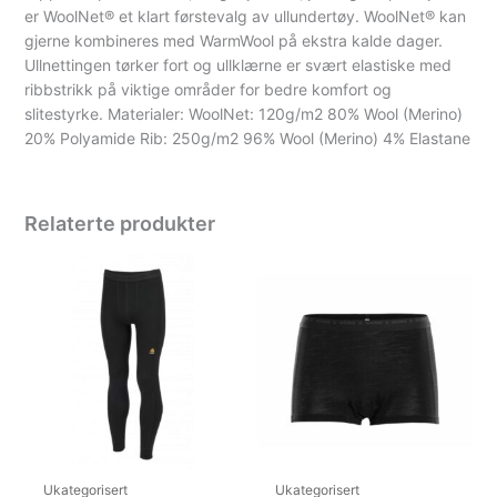
er WoolNet® et klart førstevalg av ullundertøy. WoolNet® kan
gjerne kombineres med WarmWool på ekstra kalde dager.
Ullnettingen tørker fort og ullklærne er svært elastiske med
ribbstrikk på viktige områder for bedre komfort og
slitestyrke. Materialer: WoolNet: 120g/m2 80% Wool (Merino)
20% Polyamide Rib: 250g/m2 96% Wool (Merino) 4% Elastane
Relaterte produkter
Ukategorisert
Ukategorisert