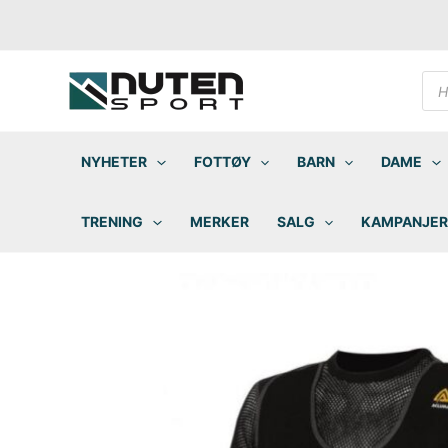
Hopp
rett
til
innholdet
Pro
sea
NYHETER
FOTTØY
BARN
DAME
TRENING
MERKER
SALG
KAMPANJER