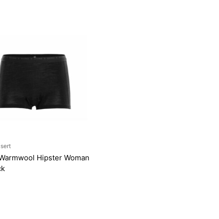
sert
 Warmwool Hipster Woman
ck