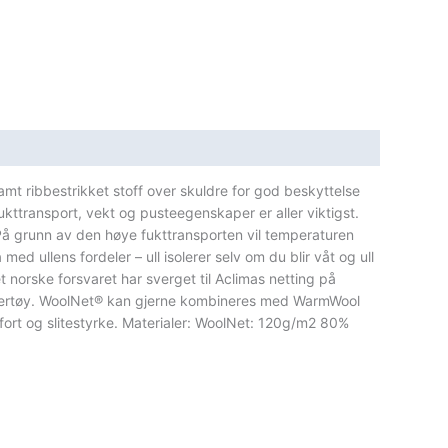
amt ribbestrikket stoff over skuldre for god beskyttelse
kttransport, vekt og pusteegenskaper er aller viktigst.
 På grunn av den høye fukttransporten vil temperaturen
 ullens fordeler – ull isolerer selv om du blir våt og ull
et norske forsvaret har sverget til Aclimas netting på
ullundertøy. WoolNet® kan gjerne kombineres med WarmWool
mfort og slitestyrke. Materialer: WoolNet: 120g/m2 80%