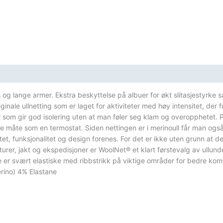
og lange armer. Ekstra beskyttelse på albuer for økt slitasjestyrke s
e ullnetting som er laget for aktiviteter med høy intensitet, der fu
er som gir god isolering uten at man føler seg klam og overopphetet.
åte som en termostat. Siden nettingen er i merinoull får man også med
tet, funksjonalitet og design forenes. For det er ikke uten grunn at d
fjellturer, jakt og ekspedisjoner er WoolNet® et klart førstevalg av 
ne er svært elastiske med ribbstrikk på viktige områder for bedre ko
rino) 4% Elastane