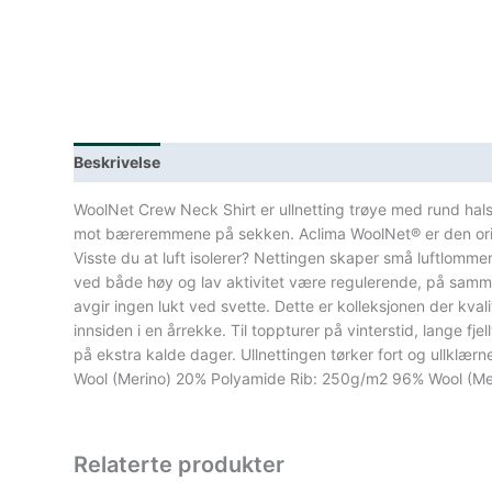
Beskrivelse
Lagerstatus
Spesifikasjoner
WoolNet Crew Neck Shirt er ullnetting trøye med rund hals 
mot bæreremmene på sekken. Aclima WoolNet® er den original
Visste du at luft isolerer? Nettingen skaper små luftlomm
ved både høy og lav aktivitet være regulerende, på samme m
avgir ingen lukt ved svette. Dette er kolleksjonen der kvali
innsiden i en årrekke. Til toppturer på vinterstid, lange 
på ekstra kalde dager. Ullnettingen tørker fort og ullklær
Wool (Merino) 20% Polyamide Rib: 250g/m2 96% Wool (Me
Relaterte produkter