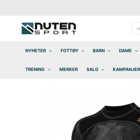
Hopp
rett
til
innholdet
Pro
sea
NYHETER
FOTTØY
BARN
DAME
TRENING
MERKER
SALG
KAMPANJER