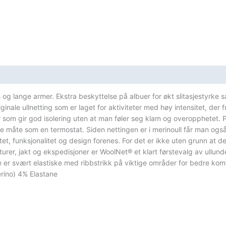
og lange armer. Ekstra beskyttelse på albuer for økt slitasjestyrke s
e ullnetting som er laget for aktiviteter med høy intensitet, der fu
er som gir god isolering uten at man føler seg klam og overopphetet.
åte som en termostat. Siden nettingen er i merinoull får man også med
tet, funksjonalitet og design forenes. For det er ikke uten grunn at d
fjellturer, jakt og ekspedisjoner er WoolNet® et klart førstevalg av 
ne er svært elastiske med ribbstrikk på viktige områder for bedre ko
rino) 4% Elastane