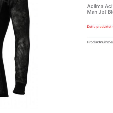
Aclima Acl
Man Jet B
Dette produktet e
Produktnumme