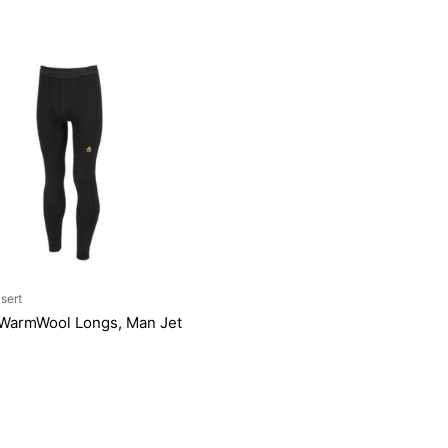
sert
 WarmWool Longs, Man Jet