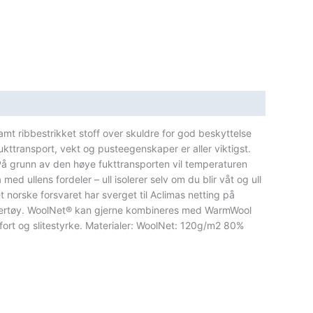
amt ribbestrikket stoff over skuldre for god beskyttelse
kttransport, vekt og pusteegenskaper er aller viktigst.
 På grunn av den høye fukttransporten vil temperaturen
 ullens fordeler – ull isolerer selv om du blir våt og ull
et norske forsvaret har sverget til Aclimas netting på
ullundertøy. WoolNet® kan gjerne kombineres med WarmWool
mfort og slitestyrke. Materialer: WoolNet: 120g/m2 80%