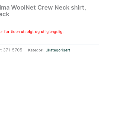
ima WoolNet Crew Neck shirt,
lack
r for tiden utsolgt og utilgjengelig.
r:
371-5705
Kategori:
Ukategorisert