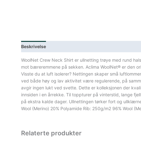
Beskrivelse
Lagerstatus
Spesifikasjoner
WoolNet Crew Neck Shirt er ullnetting trøye med rund hals 
mot bæreremmene på sekken. Aclima WoolNet® er den original
Visste du at luft isolerer? Nettingen skaper små luftlomm
ved både høy og lav aktivitet være regulerende, på samme m
avgir ingen lukt ved svette. Dette er kolleksjonen der kvali
innsiden i en årrekke. Til toppturer på vinterstid, lange 
på ekstra kalde dager. Ullnettingen tørker fort og ullklær
Wool (Merino) 20% Polyamide Rib: 250g/m2 96% Wool (Me
Relaterte produkter