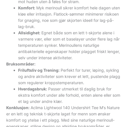
mot huden uten å føles for stram.
Komfort:
Myk merinoull sikrer komfort hele dagen uten
kløe eller irritasjon. Flatlock-sømmer minimerer risikoen
for gnaging, noe som gjør skjorten ideell for lag-på-
lag-bruk.
Allsidighet:
Egnet både som en lett t-skjorte alene i
varmere vær, eller som et baselayer under flere lag når
temperaturen synker. Merinoullens naturlige
antibakterielle egenskaper holder plagget friskt lenger,
selv under intense aktiviteter.
Bruksområder:
Friluftsliv og Trening:
Perfekt for turer, løping, sykling
og andre aktiviteter som krever et lett, pustende plagg
som regulerer kroppstemperaturen.
Hverdagsbruk:
Passer utmerket til daglig bruk for
ekstra komfort under alle forhold, enten alene eller som
et lag under andre klær.
Konklusjon:
Aclima Lightwool 140 Undershirt Tee M's Nature
er en lett og teknisk t-skjorte laget for menn som ønsker
komfort og ytelse i ett plagg. Med sine naturlige merinoull-
egenskaper, stilige design og allsidige bruksområder, er