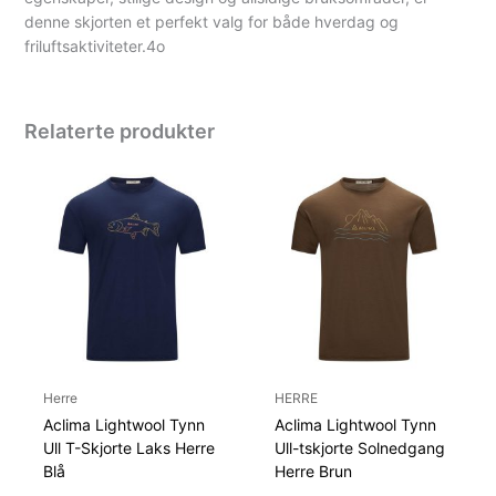
denne skjorten et perfekt valg for både hverdag og
friluftsaktiviteter.
4o
Relaterte produkter
Herre
HERRE
Aclima Lightwool Tynn
Aclima Lightwool Tynn
Ull T-Skjorte Laks Herre
Ull-tskjorte Solnedgang
Blå
Herre Brun