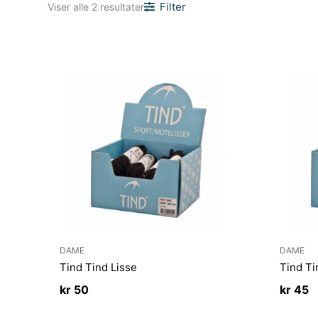
Sortert
Filter
Viser alle 2 resultater
etter
nyeste
DAME
DAME
Tind Tind Lisse
Tind Ti
kr
50
kr
45