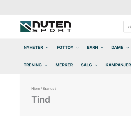
Hopp
rett
til
innholdet
Pro
sea
NYHETER
FOTTØY
BARN
DAME
TRENING
MERKER
SALG
KAMPANJER
Hjem
/
Brands
/
Tind