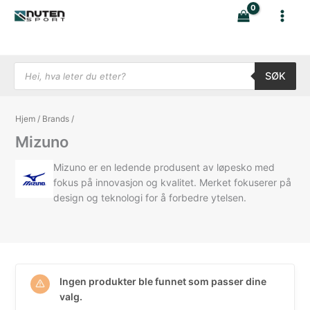
Hopp
rett
til
innholdet
Products search
SØK
Hjem
/
Brands
/
Mizuno
Mizuno er en ledende produsent av løpesko med
fokus på innovasjon og kvalitet. Merket fokuserer på
design og teknologi for å forbedre ytelsen.
Ingen produkter ble funnet som passer dine
valg.