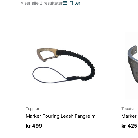
Sortert
Filter
Viser alle 2 resultater
etter
nyeste
Topptur
Topptur
Marker Touring Leash Fangreim
Marker 
kr
499
kr
425