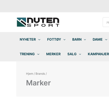
Hopp
rett
til
innholdet
Pro
sea
NYHETER
FOTTØY
BARN
DAME
TRENING
MERKER
SALG
KAMPANJER
Hjem
/
Brands
/
Marker