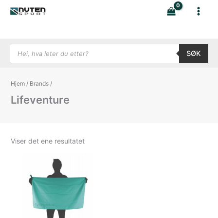
Hopp
rett
til
innholdet
Products search
SØK
Hjem
/
Brands
/
Lifeventure
Viser det ene resultatet