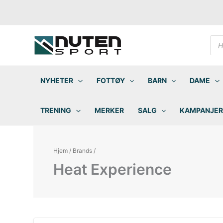
Hopp
rett
til
innholdet
Pro
sea
NYHETER
FOTTØY
BARN
DAME
TRENING
MERKER
SALG
KAMPANJER
Hjem
/
Brands
/
Heat Experience