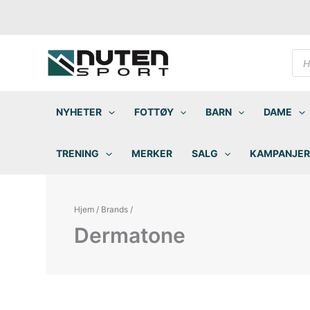
Hopp
rett
til
innholdet
Pro
sea
NYHETER
FOTTØY
BARN
DAME
TRENING
MERKER
SALG
KAMPANJER
Hjem
/
Brands
/
Dermatone