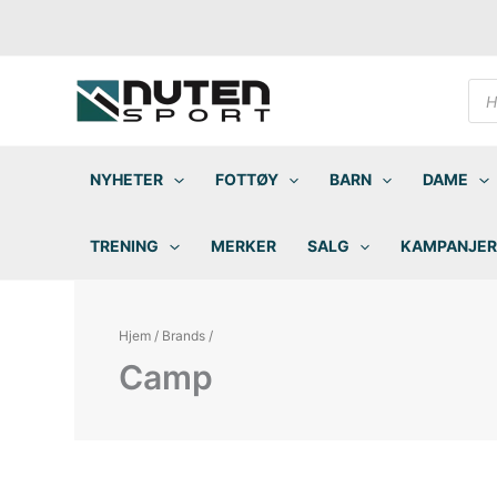
Hopp
rett
til
innholdet
Pro
sea
NYHETER
FOTTØY
BARN
DAME
TRENING
MERKER
SALG
KAMPANJER
Hjem
/
Brands
/
Camp