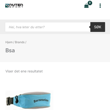
Hopp
rett
til
innholdet
Products search
SØK
Hjem
/
Brands
/
Bsa
Viser det ene resultatet