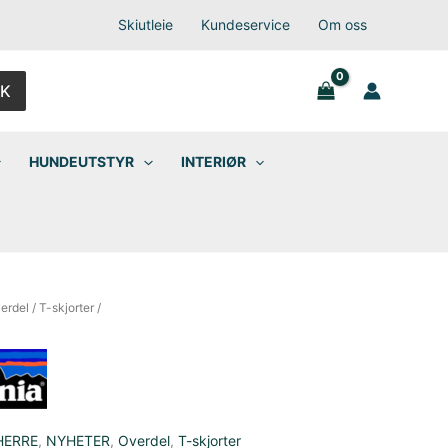
Skiutleie
Kundeservice
Om oss
K
HUNDEUTSTYR
INTERIØR
erdel
/
T-skjorter
/
HERRE
,
NYHETER
,
Overdel
,
T-skjorter