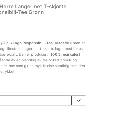
Herre Langermet T-skjorte
nsibili-Tee Grønn
L/S P-6 Logo Responsibili-Tee Cascade Green
er
og slitesterk langermet t-skjorte laget med fokus
 bærekraft. Den er produsert i
100% resirkulert
tående av en blanding av resirkulert bomull og
yester, noe som gir en myk følelse samtidig som den
avtrykket.