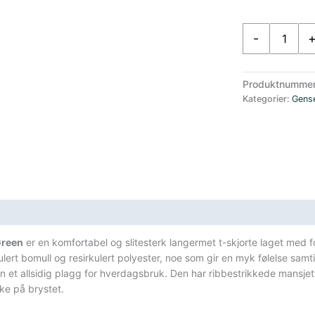
Patagonia
-
Herre
Langermet
T-
Produktnumme
skjorte
Kategorier:
Gens
LogoResponsibil
Tee
Grønn
antall
sifikasjoner
Green
er en komfortabel og slitesterk langermet t-skjorte laget med 
lert bomull og resirkulert polyester, noe som gir en myk følelse sam
 et allsidig plagg for hverdagsbruk. Den har ribbestrikkede mansjet
ke på brystet.