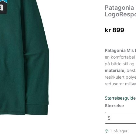
Patagonia 
LogoRespo
kr
899
Patagonia M's 
en komfortabel 
på både stil og
materiale
, bes
resirkulert pol
reduserer miljø
Størrelsesguide
Størrelse
1 på lager