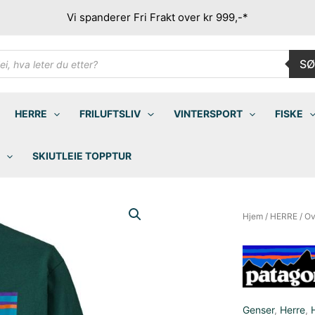
Vi spanderer Fri Frakt over kr 999,-*
ducts
SØ
rch
HERRE
FRILUFTSLIV
VINTERSPORT
FISKE
SKIUTLEIE TOPPTUR
Hjem
/
HERRE
/
Ov
Genser
,
Herre
,