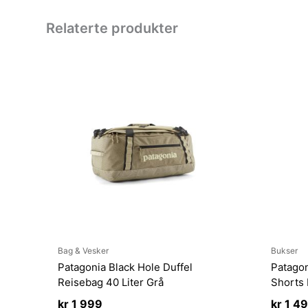
Relaterte produkter
Bag & Vesker
Bukser
Patagonia Black Hole Duffel
Patago
Reisebag 40 Liter Grå
Shorts 
kr
1 999
kr
1 4