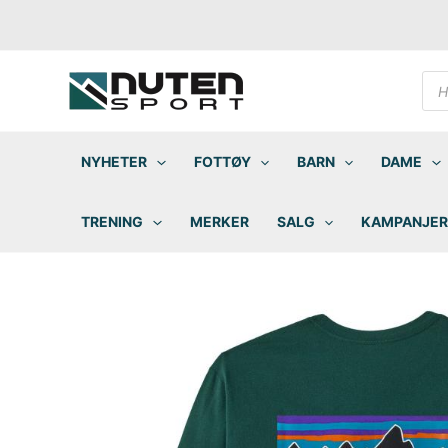
Hopp
rett
til
innholdet
Pro
sea
NYHETER
FOTTØY
BARN
DAME
TRENING
MERKER
SALG
KAMPANJER