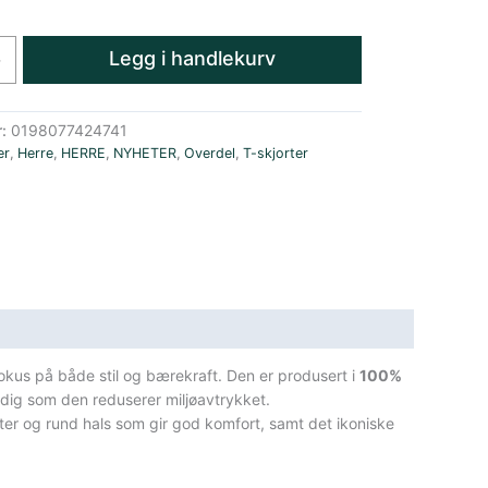
Legg i handlekurv
+
r:
0198077424741
er
,
Herre
,
HERRE
,
NYHETER
,
Overdel
,
T-skjorter
i-
fokus på både stil og bærekraft. Den er produsert i
100%
tidig som den reduserer miljøavtrykket.
ter og rund hals som gir god komfort, samt det ikoniske